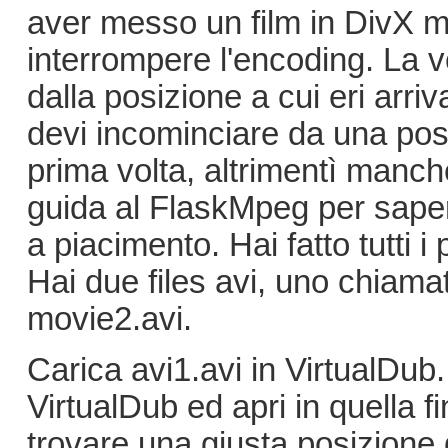
aver messo un film in DivX m
interrompere l'encoding. La v
dalla posizione a cui eri arr
devi incominciare da una posi
prima volta, altrimentì manch
guida al FlaskMpeg per saper
a piacimento. Hai fatto tutti i
Hai due files avi, uno chiama
movie2.avi.
Carica avi1.avi in VirtualDub
VirtualDub ed apri in quella 
trovare una giusta posizione 