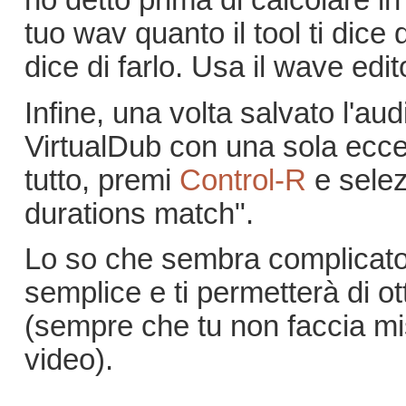
ho detto prima di calcolare in
tuo wav quanto il tool ti dice d
dice di farlo. Usa il wave edi
Infine, una volta salvato l'audi
VirtualDub con una sola ecc
tutto, premi
Control-R
e selez
durations match".
Lo so che sembra complicato,
semplice e ti permetterà di o
(sempre che tu non faccia mis
video).