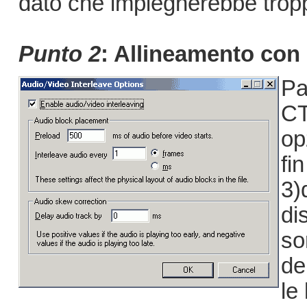
dato che impiegherebbe tropp
Punto 2
: Allineamento con 
Pa
CT
op
fi
3)
di
so
de
le