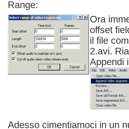
Range:
Ora immet
offset fi
il file c
2.avi. Ria
Appendi i
Adesso cimentiamoci in un n